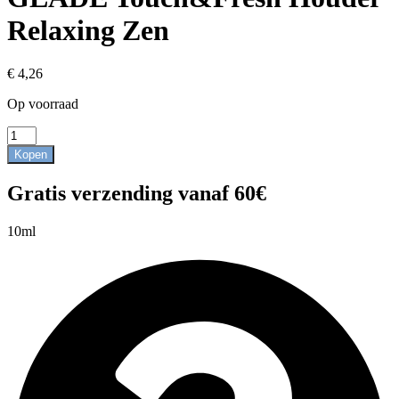
Relaxing Zen
€
4,26
Op voorraad
GLADE
Touch&Fresh
Kopen
Houder
Relaxing
Gratis verzending vanaf 60€
Zen
aantal
10ml