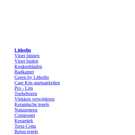
Lithofin
Vloer binnen
Vloer buiten
Keukenbladen
Badkamer
Green by Lithofin
Care Kits startpakketten
Pro - Lijn
Toebehoren
Vlekken verwijderen
Keramische tegels
Natuursteen
Composiet
Keramiek
Terra Cotta
Beton tegels