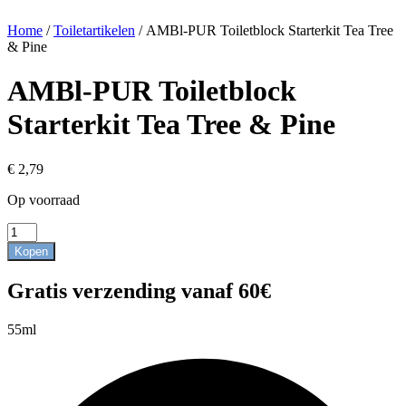
Home
/
Toiletartikelen
/ AMBl-PUR Toiletblock Starterkit Tea Tree
& Pine
AMBl-PUR Toiletblock
Starterkit Tea Tree & Pine
€
2,79
Op voorraad
AMBl-
PUR
Kopen
Toiletblock
Starterkit
Gratis verzending vanaf 60€
Tea
Tree
&
55ml
Pine
aantal