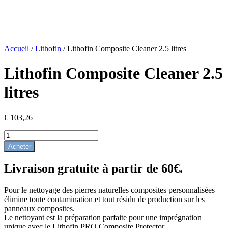
Accueil
/
Lithofin
/ Lithofin Composite Cleaner 2.5 litres
Lithofin Composite Cleaner 2.5
litres
€
103,26
quantité
de
Acheter
Lithofin
Composietreiniger
Livraison gratuite à partir de 60€.
2,5
liter
Pour le nettoyage des pierres naturelles composites personnalisées
élimine toute contamination et tout résidu de production sur les
panneaux composites.
Le nettoyant est la préparation parfaite pour une imprégnation
unique avec le Lithofin PRO Composite Protector.