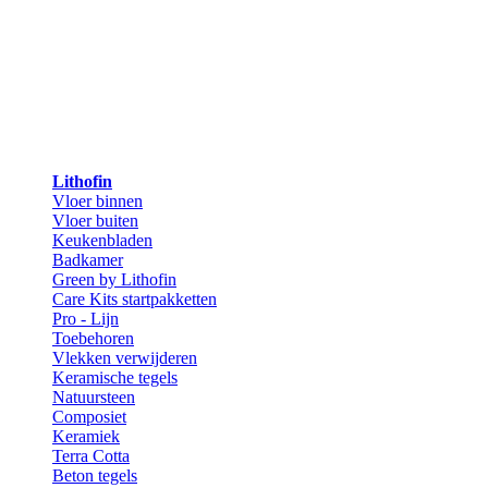
Lithofin
Vloer binnen
Vloer buiten
Keukenbladen
Badkamer
Green by Lithofin
Care Kits startpakketten
Pro - Lijn
Toebehoren
Vlekken verwijderen
Keramische tegels
Natuursteen
Composiet
Keramiek
Terra Cotta
Beton tegels